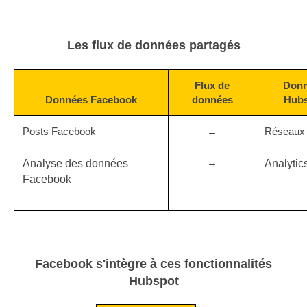
Les flux de données partagés
Flux de
Don
Données Facebook
données
Hub
Posts Facebook
←
Réseaux 
→
Analyse des données
Analytic
Facebook
Facebook s'intègre à ces fonctionnalités
Hubspot