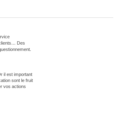
rvice
 clients… Des
e questionnement.
 il est important
ion sont le fruit
er vos actions