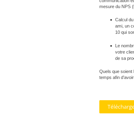
communication et 
mesure du NPS (Ne
Calcul du
ami, un c
10 qui so
Le nombre
votre clie
de sa pr
Quels que soient l
temps afin d’avoi