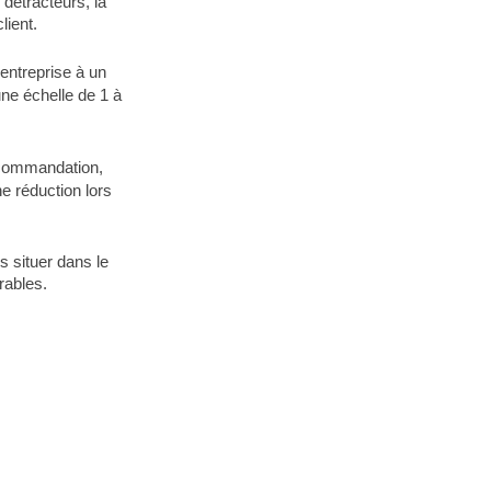
détracteurs, la
lient.
entreprise à un
une échelle de 1 à
recommandation,
ne réduction lors
s situer dans le
rables.