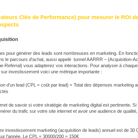
cateurs Clés de Performance)
pour mesurer le ROI d
ospects
uisition
es pour générer des leads sont nombreuses en marketing. En fonctio
s le parcours d’achat, aussi appelé tunnel AARRR – (Acquisition-Act
-Referral) vous adapterez vos interactions. Pour analyser à chaque
r sur investissement voici une métrique importante :
ion d’un lead (CPL = coût par lead) = Total des dépenses marketing acq
ectés
met de savoir si votre stratégie de marketing digital est pertinente. S
énérer du trafic sur votre site internet et avoir une audience de qualité
re investissement marketing (acquisition de leads) annuel est de 30
sur l’année. Le CPL = 30000/200 = 150€