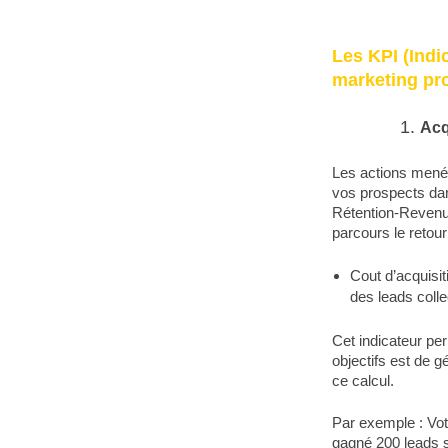
Les KPI
(Indi
marketing pr
Acq
Les actions mené
vos prospects dan
Rétention-Revenue
parcours le retou
Cout d’acquisit
des leads coll
Cet indicateur per
objectifs est de g
ce calcul.
Par exemple : Vot
gagné 200 leads 