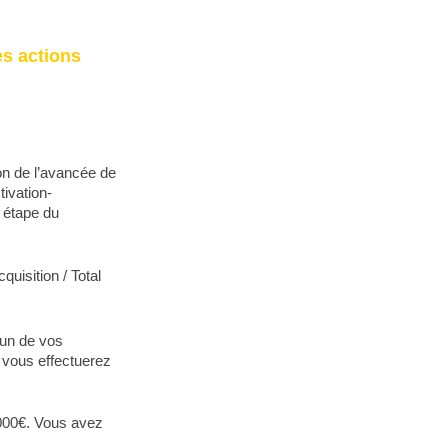
es actions
n de l’avancée de
ivation-
 étape du
uisition / Total
i un de vos
, vous effectuerez
 000€. Vous avez