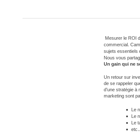
Mesurer le ROI d
commercial. Campa
sujets essentiels 
Nous vous partage
Un gain qui ne 
Un retour sur inv
de se rappeler qu
d’une stratégie à
marketing sont pa
Le n
Le 
Le t
etc