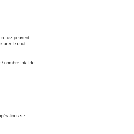
eprenez peuvent
surer le cout
r / nombre total de
opérations se