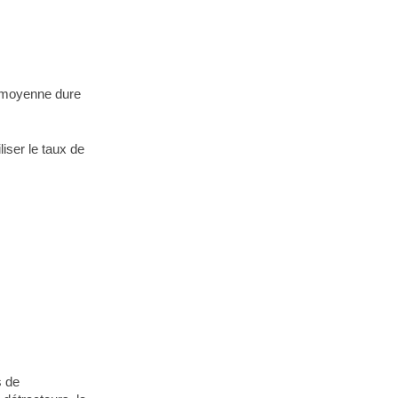
n moyenne dure
iser le taux de
s de