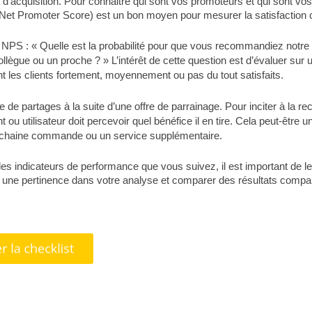
d’acquisition. Pour connaitre qui sont vos promoteurs et qui sont vos 
t Promoter Score) est un bon moyen pour mesurer la satisfaction c
 NPS : « Quelle est la probabilité pour que vous recommandiez notre 
ollègue ou un proche ? » L’intérêt de cette question est d’évaluer sur 
nt les clients fortement, moyennement ou pas du tout satisfaits.
 de partages à la suite d’une offre de parrainage. Pour inciter à la 
nt ou utilisateur doit percevoir quel bénéfice il en tire. Cela peut-être u
ochaine commande ou un service supplémentaire.
es indicateurs de performance que vous suivez, il est important de le
r une pertinence dans votre analyse et comparer des résultats compa