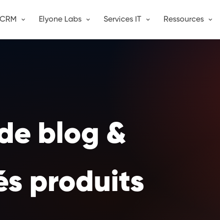
CRM
Elyone Labs
Services IT
Ressources
 de blog &
és produits